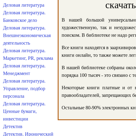
скачат
Деловая литература
Деловая литература.
В нашей большой универсально
Банковское дело
художественную, так и нехудожес
Деловая литература.
поиском. В библиотеке не надо реги
Внешнеэкономическая
деятельность
Все книги находятся в заархивиров
Деловая литература.
книги онлайн, то также можете лег
Маркетинг, PR, реклама
Деловая литература.
В нашей библиотеке собраны около
Менеджмент
порядка 100 тысяч - это связано с
Деловая литература.
Некоторые книги платные и от н
Управление, подбор
правообладателей, запрещающих бе
персонала
Деловая литература.
Остальные 80-90% электронных кни
Ценные бумаги,
инвестиции
Детектив
Детектив. Иронический