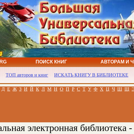
ORG
ПОИСК КНИГ
АВТОРАМ И 
ТОП авторов и книг
ИСКАТЬ КНИГУ В БИБЛИОТЕКЕ
Д
Е
Ж
З
И
Й
К
Л
М
Н
О
П
Р
С
Т
У
Ф
Х
Ц
Ч
Ш
Щ
льная электронная библиотека -