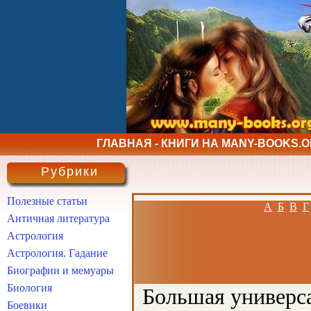
ГЛАВНАЯ - КНИГИ НА MANY-BOOKS.
Рубрики
Полезные статьи
А
Б
В
Г
Античная литература
Астрология
Астрология. Гадание
Биографии и мемуары
Биология
Большая универса
Боевики