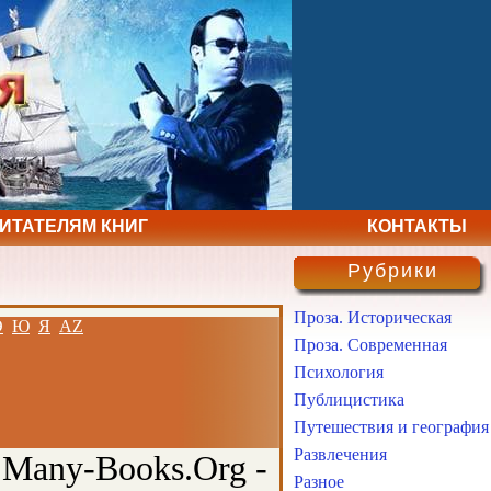
ЧИТАТЕЛЯМ КНИГ
КОНТАКТЫ
Рубрики
Проза. Историческая
Э
Ю
Я
AZ
Проза. Современная
Психология
Публицистика
Путешествия и география
Развлечения
 Many-Books.Org -
Разное