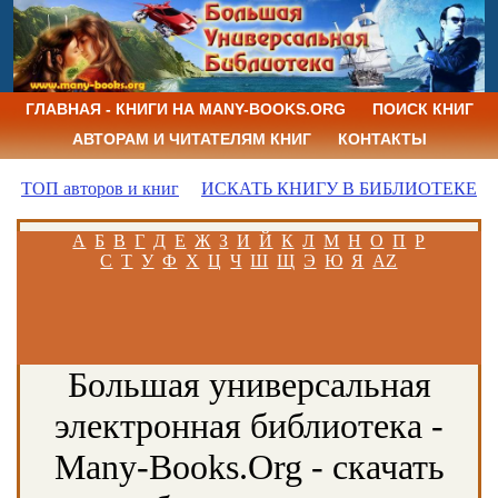
ГЛАВНАЯ - КНИГИ НА MANY-BOOKS.ORG
ПОИСК КНИГ
АВТОРАМ И ЧИТАТЕЛЯМ КНИГ
КОНТАКТЫ
ТОП авторов и книг
ИСКАТЬ КНИГУ В БИБЛИОТЕКЕ
А
Б
В
Г
Д
Е
Ж
З
И
Й
К
Л
М
Н
О
П
Р
С
Т
У
Ф
Х
Ц
Ч
Ш
Щ
Э
Ю
Я
AZ
Большая универсальная
электронная библиотека -
Many-Books.Org - скачать