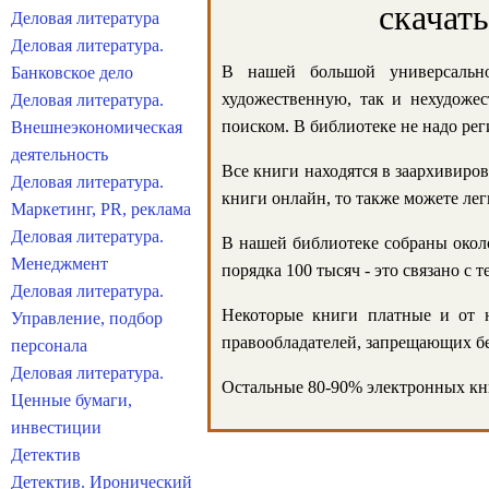
скачат
Деловая литература
Деловая литература.
В нашей большой универсально
Банковское дело
художественную, так и нехудожес
Деловая литература.
поиском. В библиотеке не надо реги
Внешнеэкономическая
деятельность
Все книги находятся в заархивиров
Деловая литература.
книги онлайн, то также можете лег
Маркетинг, PR, реклама
Деловая литература.
В нашей библиотеке собраны около
Менеджмент
порядка 100 тысяч - это связано с
Деловая литература.
Некоторые книги платные и от н
Управление, подбор
правообладателей, запрещающих бе
персонала
Деловая литература.
Остальные 80-90% электронных кни
Ценные бумаги,
инвестиции
Детектив
Детектив. Иронический