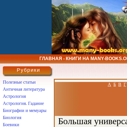
ГЛАВНАЯ - КНИГИ НА MANY-BOOKS.
Рубрики
Полезные статьи
А
Б
В
Г
Античная литература
Астрология
Астрология. Гадание
Биографии и мемуары
Биология
Большая универса
Боевики