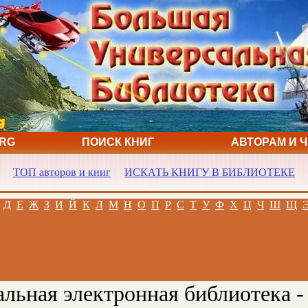
ORG
ПОИСК КНИГ
АВТОРАМ И 
ТОП авторов и книг
ИСКАТЬ КНИГУ В БИБЛИОТЕКЕ
Д
Е
Ж
З
И
Й
К
Л
М
Н
О
П
Р
С
Т
У
Ф
Х
Ц
Ч
Ш
Щ
льная электронная библиотека -