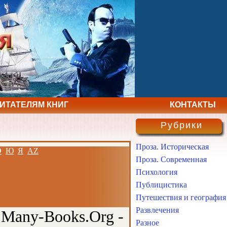
ЧИТАТЕЛЯМ КНИГ
КОНТАКТЫ
Рубрики
Проза. Историческая
Э
Ю
Я
AZ
Проза. Современная
Психология
Публицистика
Путешествия и география
Развлечения
 Many-Books.Org -
Разное