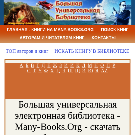
ГЛАВНАЯ - КНИГИ НА MANY-BOOKS.ORG
ПОИСК КНИГ
АВТОРАМ И ЧИТАТЕЛЯМ КНИГ
КОНТАКТЫ
ТОП авторов и книг
ИСКАТЬ КНИГУ В БИБЛИОТЕКЕ
А
Б
В
Г
Д
Е
Ж
З
И
Й
К
Л
М
Н
О
П
Р
С
Т
У
Ф
Х
Ц
Ч
Ш
Щ
Э
Ю
Я
AZ
Большая универсальная
электронная библиотека -
Many-Books.Org - скачать