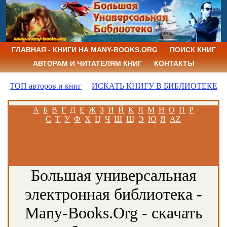
ГЛАВНАЯ - КНИГИ НА MANY-BOOKS.ORG
ПОИСК КНИГ
АВТОРАМ И ЧИТАТЕЛЯМ КНИГ
КОНТАКТЫ
ТОП авторов и книг
ИСКАТЬ КНИГУ В БИБЛИОТЕКЕ
А
Б
В
Г
Д
Е
Ж
З
И
Й
К
Л
М
Н
О
П
Р
С
Т
У
Ф
Х
Ц
Ч
Ш
Щ
Э
Ю
Я
AZ
Большая универсальная
электронная библиотека -
Many-Books.Org - скачать