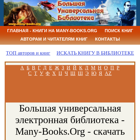
ГЛАВНАЯ - КНИГИ НА MANY-BOOKS.ORG
ПОИСК КНИГ
АВТОРАМ И ЧИТАТЕЛЯМ КНИГ
КОНТАКТЫ
ТОП авторов и книг
ИСКАТЬ КНИГУ В БИБЛИОТЕКЕ
А
Б
В
Г
Д
Е
Ж
З
И
Й
К
Л
М
Н
О
П
Р
С
Т
У
Ф
Х
Ц
Ч
Ш
Щ
Э
Ю
Я
AZ
Большая универсальная
электронная библиотека -
Many-Books.Org - скачать