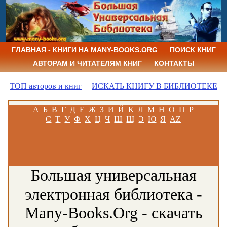
ГЛАВНАЯ - КНИГИ НА MANY-BOOKS.ORG
ПОИСК КНИГ
АВТОРАМ И ЧИТАТЕЛЯМ КНИГ
КОНТАКТЫ
ТОП авторов и книг
ИСКАТЬ КНИГУ В БИБЛИОТЕКЕ
А
Б
В
Г
Д
Е
Ж
З
И
Й
К
Л
М
Н
О
П
Р
С
Т
У
Ф
Х
Ц
Ч
Ш
Щ
Э
Ю
Я
AZ
Большая универсальная
электронная библиотека -
Many-Books.Org - скачать