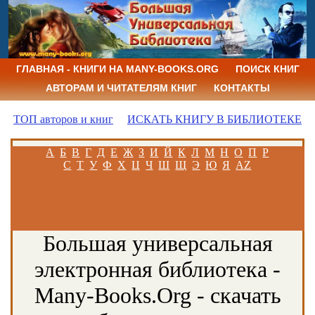
ГЛАВНАЯ - КНИГИ НА MANY-BOOKS.ORG
ПОИСК КНИГ
АВТОРАМ И ЧИТАТЕЛЯМ КНИГ
КОНТАКТЫ
ТОП авторов и книг
ИСКАТЬ КНИГУ В БИБЛИОТЕКЕ
А
Б
В
Г
Д
Е
Ж
З
И
Й
К
Л
М
Н
О
П
Р
С
Т
У
Ф
Х
Ц
Ч
Ш
Щ
Э
Ю
Я
AZ
Большая универсальная
электронная библиотека -
Many-Books.Org - скачать