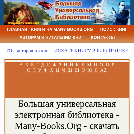
ГЛАВНАЯ - КНИГИ НА MANY-BOOKS.ORG
ПОИСК КНИГ
АВТОРАМ И ЧИТАТЕЛЯМ КНИГ
КОНТАКТЫ
ТОП авторов и книг
ИСКАТЬ КНИГУ В БИБЛИОТЕКЕ
А
Б
В
Г
Д
Е
Ж
З
И
Й
К
Л
М
Н
О
П
Р
С
Т
У
Ф
Х
Ц
Ч
Ш
Щ
Э
Ю
Я
AZ
Большая универсальная
электронная библиотека -
Many-Books.Org - скачать