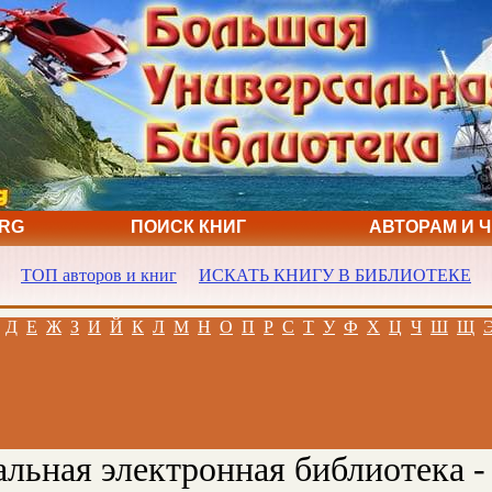
ORG
ПОИСК КНИГ
АВТОРАМ И 
ТОП авторов и книг
ИСКАТЬ КНИГУ В БИБЛИОТЕКЕ
Д
Е
Ж
З
И
Й
К
Л
М
Н
О
П
Р
С
Т
У
Ф
Х
Ц
Ч
Ш
Щ
льная электронная библиотека -