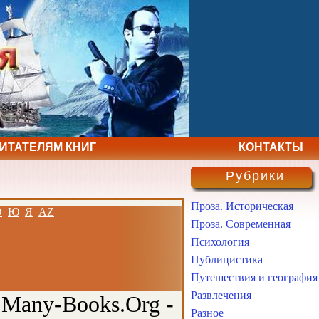
ЧИТАТЕЛЯМ КНИГ
КОНТАКТЫ
Рубрики
Проза. Историческая
Э
Ю
Я
AZ
Проза. Современная
Психология
Публицистика
Путешествия и география
Развлечения
 Many-Books.Org -
Разное