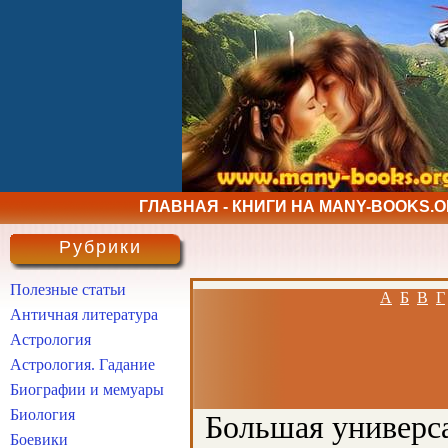
ГЛАВНАЯ - КНИГИ НА MANY-BOOKS.
Рубрики
Полезные статьи
А
Б
В
Г
Античная литература
Астрология
Астрология. Гадание
Биографии и мемуары
Биология
Большая универса
Боевики