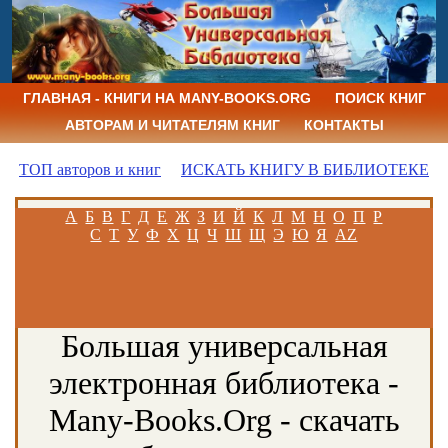
ГЛАВНАЯ - КНИГИ НА MANY-BOOKS.ORG
ПОИСК КНИГ
АВТОРАМ И ЧИТАТЕЛЯМ КНИГ
КОНТАКТЫ
ТОП авторов и книг
ИСКАТЬ КНИГУ В БИБЛИОТЕКЕ
А
Б
В
Г
Д
Е
Ж
З
И
Й
К
Л
М
Н
О
П
Р
С
Т
У
Ф
Х
Ц
Ч
Ш
Щ
Э
Ю
Я
AZ
Большая универсальная
электронная библиотека -
Many-Books.Org - скачать