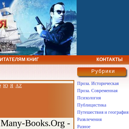
ЧИТАТЕЛЯМ КНИГ
КОНТАКТЫ
Рубрики
Проза. Историческая
Э
Ю
Я
AZ
Проза. Современная
Психология
Публицистика
Путешествия и география
Развлечения
 Many-Books.Org -
Разное