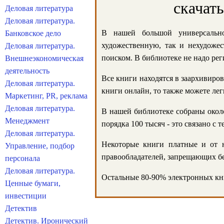
скачат
Деловая литература
Деловая литература.
В нашей большой универсально
Банковское дело
художественную, так и нехудожес
Деловая литература.
поиском. В библиотеке не надо реги
Внешнеэкономическая
деятельность
Все книги находятся в заархивиров
Деловая литература.
книги онлайн, то также можете лег
Маркетинг, PR, реклама
Деловая литература.
В нашей библиотеке собраны около
Менеджмент
порядка 100 тысяч - это связано с
Деловая литература.
Некоторые книги платные и от н
Управление, подбор
правообладателей, запрещающих бе
персонала
Деловая литература.
Остальные 80-90% электронных кни
Ценные бумаги,
инвестиции
Детектив
Детектив. Иронический