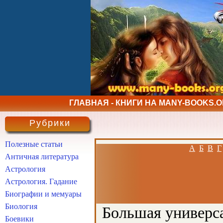
ГЛАВНАЯ - КНИГИ НА MANY-BOOKS.
Рубрики
Полезные статьи
А
Б
В
Г
Античная литература
Астрология
Астрология. Гадание
Биографии и мемуары
Биология
Большая универса
Боевики