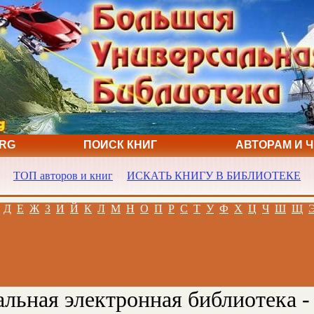
ORG
ПОИСК КНИГ
АВТОРАМ И 
ТОП авторов и книг
ИСКАТЬ КНИГУ В БИБЛИОТЕКЕ
Д
Е
Ж
З
И
Й
К
Л
М
Н
О
П
Р
С
Т
У
Ф
Х
Ц
Ч
Ш
Щ
льная электронная библиотека -