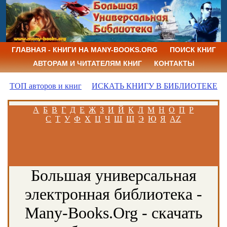
ГЛАВНАЯ - КНИГИ НА MANY-BOOKS.ORG
ПОИСК КНИГ
АВТОРАМ И ЧИТАТЕЛЯМ КНИГ
КОНТАКТЫ
ТОП авторов и книг
ИСКАТЬ КНИГУ В БИБЛИОТЕКЕ
А
Б
В
Г
Д
Е
Ж
З
И
Й
К
Л
М
Н
О
П
Р
С
Т
У
Ф
Х
Ц
Ч
Ш
Щ
Э
Ю
Я
AZ
Большая универсальная
электронная библиотека -
Many-Books.Org - скачать