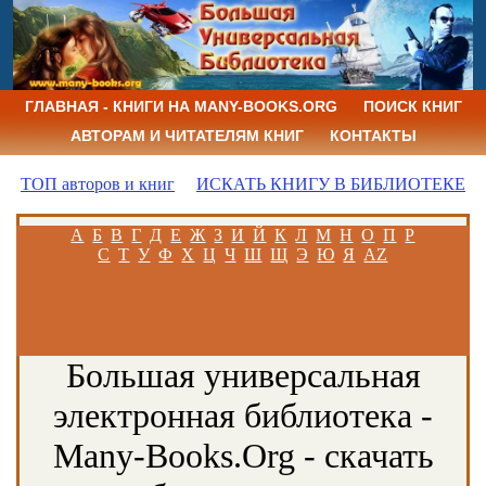
ГЛАВНАЯ - КНИГИ НА MANY-BOOKS.ORG
ПОИСК КНИГ
АВТОРАМ И ЧИТАТЕЛЯМ КНИГ
КОНТАКТЫ
ТОП авторов и книг
ИСКАТЬ КНИГУ В БИБЛИОТЕКЕ
А
Б
В
Г
Д
Е
Ж
З
И
Й
К
Л
М
Н
О
П
Р
С
Т
У
Ф
Х
Ц
Ч
Ш
Щ
Э
Ю
Я
AZ
Большая универсальная
электронная библиотека -
Many-Books.Org - скачать