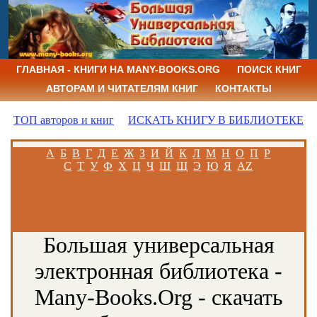
ГЛАВНАЯ - КНИГИ НА MANY-BOOKS.ORG
ПОИСК КНИГ
АВТОРАМ И ЧИТАТЕЛЯМ КНИГ
КОНТАКТЫ
ТОП авторов и книг
ИСКАТЬ КНИГУ В БИБЛИОТЕКЕ
А
Б
В
Г
Д
Е
Ж
З
И
Й
К
Л
М
Н
О
П
Р
С
Т
У
Ф
Х
Ц
Ч
Ш
Щ
Э
Ю
Я
AZ
Большая универсальная
электронная библиотека -
Many-Books.Org - скачать