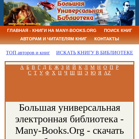
ГЛАВНАЯ - КНИГИ НА MANY-BOOKS.ORG
ПОИСК КНИГ
АВТОРАМ И ЧИТАТЕЛЯМ КНИГ
КОНТАКТЫ
ТОП авторов и книг
ИСКАТЬ КНИГУ В БИБЛИОТЕКЕ
А
Б
В
Г
Д
Е
Ж
З
И
Й
К
Л
М
Н
О
П
Р
С
Т
У
Ф
Х
Ц
Ч
Ш
Щ
Э
Ю
Я
AZ
Большая универсальная
электронная библиотека -
Many-Books.Org - скачать