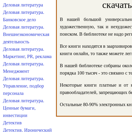
скачат
Деловая литература
Деловая литература.
В нашей большой универсально
Банковское дело
художественную, так и нехудожес
Деловая литература.
поиском. В библиотеке не надо реги
Внешнеэкономическая
деятельность
Все книги находятся в заархивиров
Деловая литература.
книги онлайн, то также можете лег
Маркетинг, PR, реклама
Деловая литература.
В нашей библиотеке собраны около
Менеджмент
порядка 100 тысяч - это связано с
Деловая литература.
Некоторые книги платные и от н
Управление, подбор
правообладателей, запрещающих бе
персонала
Деловая литература.
Остальные 80-90% электронных кни
Ценные бумаги,
инвестиции
Детектив
Детектив. Иронический