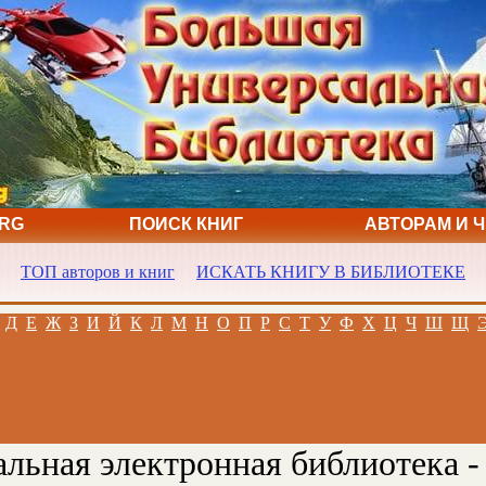
ORG
ПОИСК КНИГ
АВТОРАМ И 
ТОП авторов и книг
ИСКАТЬ КНИГУ В БИБЛИОТЕКЕ
Д
Е
Ж
З
И
Й
К
Л
М
Н
О
П
Р
С
Т
У
Ф
Х
Ц
Ч
Ш
Щ
льная электронная библиотека -