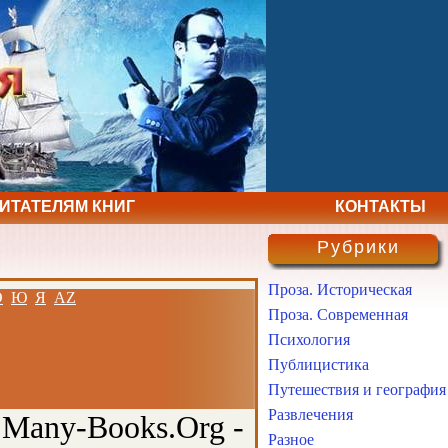
ЧИТАТЕЛЯМ КНИГ
КОНТАКТЫ
Рубрики
Проза. Историческая
Э
Ю
Я
AZ
Проза. Современная
Психология
Публицистика
Путешествия и география
Развлечения
 Many-Books.Org -
Разное