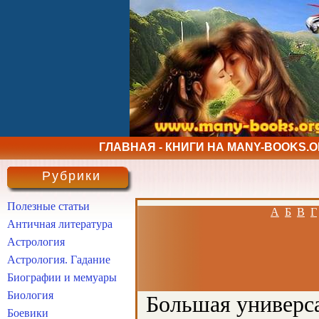
ГЛАВНАЯ - КНИГИ НА MANY-BOOKS.
Рубрики
Полезные статьи
А
Б
В
Г
Античная литература
Астрология
Астрология. Гадание
Биографии и мемуары
Биология
Большая универса
Боевики