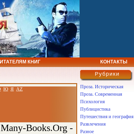
ЧИТАТЕЛЯМ КНИГ
КОНТАКТЫ
Рубрики
Проза. Историческая
Э
Ю
Я
AZ
Проза. Современная
Психология
Публицистика
Путешествия и география
Развлечения
 Many-Books.Org -
Разное