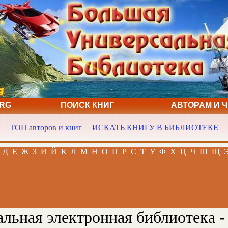
ORG
ПОИСК КНИГ
АВТОРАМ И 
ТОП авторов и книг
ИСКАТЬ КНИГУ В БИБЛИОТЕКЕ
Д
Е
Ж
З
И
Й
К
Л
М
Н
О
П
Р
С
Т
У
Ф
Х
Ц
Ч
Ш
Щ
льная электронная библиотека -