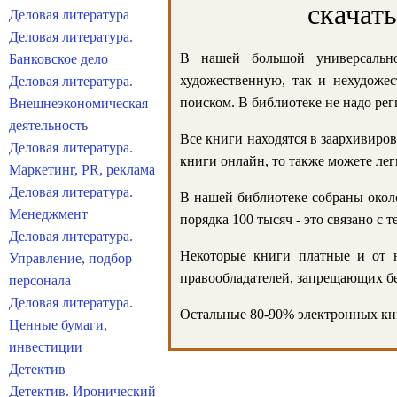
скачат
Деловая литература
Деловая литература.
В нашей большой универсально
Банковское дело
художественную, так и нехудожес
Деловая литература.
поиском. В библиотеке не надо реги
Внешнеэкономическая
деятельность
Все книги находятся в заархивиров
Деловая литература.
книги онлайн, то также можете лег
Маркетинг, PR, реклама
Деловая литература.
В нашей библиотеке собраны около
Менеджмент
порядка 100 тысяч - это связано с
Деловая литература.
Некоторые книги платные и от н
Управление, подбор
правообладателей, запрещающих бе
персонала
Деловая литература.
Остальные 80-90% электронных кни
Ценные бумаги,
инвестиции
Детектив
Детектив. Иронический