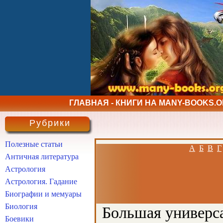
ГЛАВНАЯ - КНИГИ НА MANY-BOOKS.
Рубрики
Полезные статьи
А
Б
В
Г
Античная литература
Астрология
Астрология. Гадание
Биографии и мемуары
Биология
Большая универса
Боевики