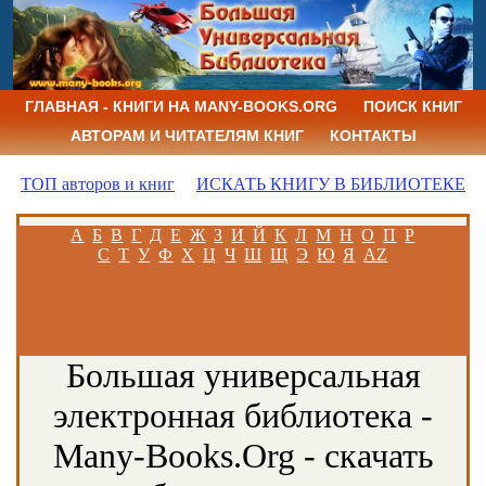
ГЛАВНАЯ - КНИГИ НА MANY-BOOKS.ORG
ПОИСК КНИГ
АВТОРАМ И ЧИТАТЕЛЯМ КНИГ
КОНТАКТЫ
ТОП авторов и книг
ИСКАТЬ КНИГУ В БИБЛИОТЕКЕ
А
Б
В
Г
Д
Е
Ж
З
И
Й
К
Л
М
Н
О
П
Р
С
Т
У
Ф
Х
Ц
Ч
Ш
Щ
Э
Ю
Я
AZ
Большая универсальная
электронная библиотека -
Many-Books.Org - скачать