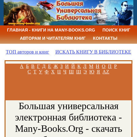
ГЛАВНАЯ - КНИГИ НА MANY-BOOKS.ORG
ПОИСК КНИГ
АВТОРАМ И ЧИТАТЕЛЯМ КНИГ
КОНТАКТЫ
ТОП авторов и книг
ИСКАТЬ КНИГУ В БИБЛИОТЕКЕ
А
Б
В
Г
Д
Е
Ж
З
И
Й
К
Л
М
Н
О
П
Р
С
Т
У
Ф
Х
Ц
Ч
Ш
Щ
Э
Ю
Я
AZ
Большая универсальная
электронная библиотека -
Many-Books.Org - скачать