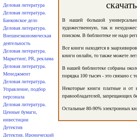
скачат
Деловая литература
Деловая литература.
В нашей большой универсально
Банковское дело
художественную, так и нехудожес
Деловая литература.
поиском. В библиотеке не надо реги
Внешнеэкономическая
деятельность
Все книги находятся в заархивиров
Деловая литература.
книги онлайн, то также можете лег
Маркетинг, PR, реклама
Деловая литература.
В нашей библиотеке собраны около
Менеджмент
порядка 100 тысяч - это связано с
Деловая литература.
Некоторые книги платные и от н
Управление, подбор
правообладателей, запрещающих бе
персонала
Деловая литература.
Остальные 80-90% электронных кни
Ценные бумаги,
инвестиции
Детектив
Детектив. Иронический