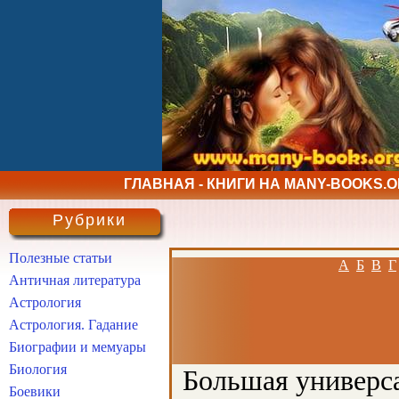
ГЛАВНАЯ - КНИГИ НА MANY-BOOKS.
Рубрики
Полезные статьи
А
Б
В
Г
Античная литература
Астрология
Астрология. Гадание
Биографии и мемуары
Биология
Большая универса
Боевики