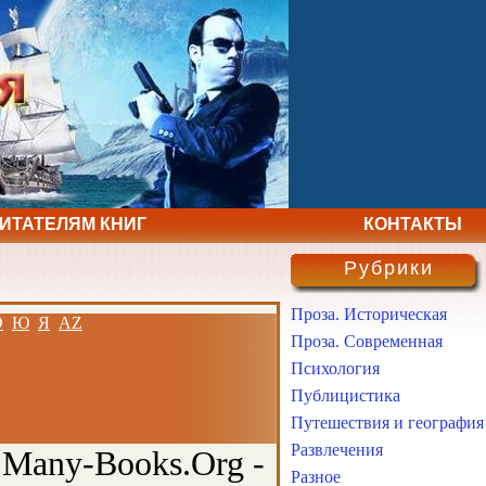
ЧИТАТЕЛЯМ КНИГ
КОНТАКТЫ
Рубрики
Проза. Историческая
Э
Ю
Я
AZ
Проза. Современная
Психология
Публицистика
Путешествия и география
Развлечения
 Many-Books.Org -
Разное