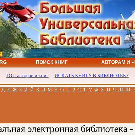
ORG
ПОИСК КНИГ
АВТОРАМ И 
ТОП авторов и книг
ИСКАТЬ КНИГУ В БИБЛИОТЕКЕ
Д
Е
Ж
З
И
Й
К
Л
М
Н
О
П
Р
С
Т
У
Ф
Х
Ц
Ч
Ш
Щ
льная электронная библиотека -