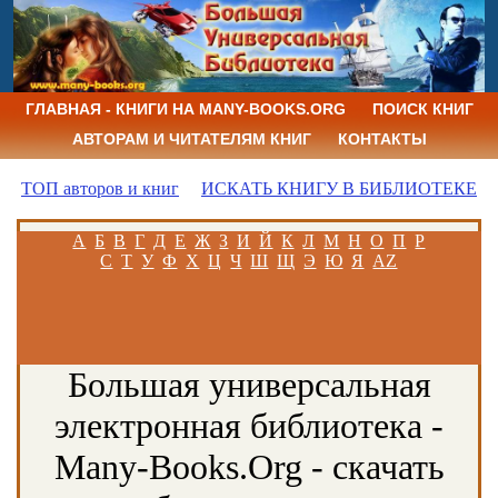
ГЛАВНАЯ - КНИГИ НА MANY-BOOKS.ORG
ПОИСК КНИГ
АВТОРАМ И ЧИТАТЕЛЯМ КНИГ
КОНТАКТЫ
ТОП авторов и книг
ИСКАТЬ КНИГУ В БИБЛИОТЕКЕ
А
Б
В
Г
Д
Е
Ж
З
И
Й
К
Л
М
Н
О
П
Р
С
Т
У
Ф
Х
Ц
Ч
Ш
Щ
Э
Ю
Я
AZ
Большая универсальная
электронная библиотека -
Many-Books.Org - скачать