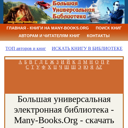
ГЛАВНАЯ - КНИГИ НА MANY-BOOKS.ORG
ПОИСК КНИГ
АВТОРАМ И ЧИТАТЕЛЯМ КНИГ
КОНТАКТЫ
ТОП авторов и книг
ИСКАТЬ КНИГУ В БИБЛИОТЕКЕ
А
Б
В
Г
Д
Е
Ж
З
И
Й
К
Л
М
Н
О
П
Р
С
Т
У
Ф
Х
Ц
Ч
Ш
Щ
Э
Ю
Я
AZ
Большая универсальная
электронная библиотека -
Many-Books.Org - скачать