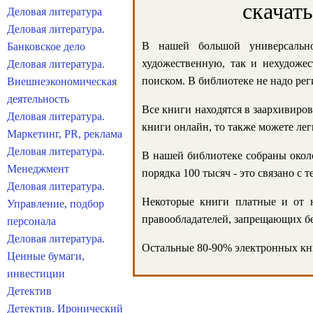
скачат
Деловая литература
Деловая литература.
В нашей большой универсально
Банковское дело
художественную, так и нехудожес
Деловая литература.
поиском. В библиотеке не надо реги
Внешнеэкономическая
деятельность
Все книги находятся в заархивиров
Деловая литература.
книги онлайн, то также можете лег
Маркетинг, PR, реклама
Деловая литература.
В нашей библиотеке собраны около
Менеджмент
порядка 100 тысяч - это связано с
Деловая литература.
Некоторые книги платные и от н
Управление, подбор
правообладателей, запрещающих бе
персонала
Деловая литература.
Остальные 80-90% электронных кни
Ценные бумаги,
инвестиции
Детектив
Детектив. Иронический