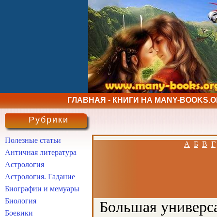
ГЛАВНАЯ - КНИГИ НА MANY-BOOKS.
Рубрики
Полезные статьи
А
Б
В
Г
Античная литература
Астрология
Астрология. Гадание
Биографии и мемуары
Биология
Большая универса
Боевики