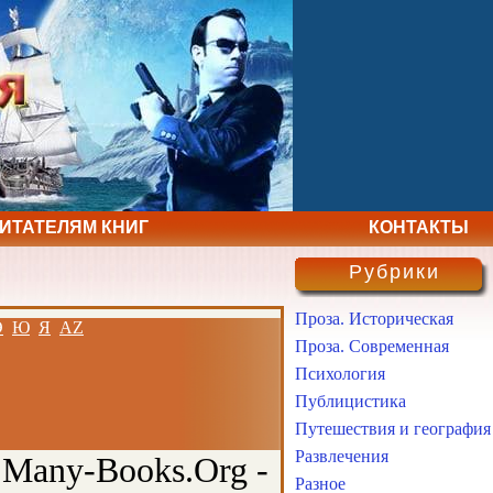
ЧИТАТЕЛЯМ КНИГ
КОНТАКТЫ
Рубрики
Проза. Историческая
Э
Ю
Я
AZ
Проза. Современная
Психология
Публицистика
Путешествия и география
Развлечения
 Many-Books.Org -
Разное