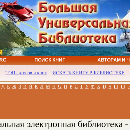
ORG
ПОИСК КНИГ
АВТОРАМ И 
ТОП авторов и книг
ИСКАТЬ КНИГУ В БИБЛИОТЕКЕ
Д
Е
Ж
З
И
Й
К
Л
М
Н
О
П
Р
С
Т
У
Ф
Х
Ц
Ч
Ш
Щ
льная электронная библиотека -