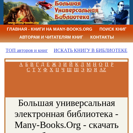
ГЛАВНАЯ - КНИГИ НА MANY-BOOKS.ORG
ПОИСК КНИГ
АВТОРАМ И ЧИТАТЕЛЯМ КНИГ
КОНТАКТЫ
ТОП авторов и книг
ИСКАТЬ КНИГУ В БИБЛИОТЕКЕ
А
Б
В
Г
Д
Е
Ж
З
И
Й
К
Л
М
Н
О
П
Р
С
Т
У
Ф
Х
Ц
Ч
Ш
Щ
Э
Ю
Я
AZ
Большая универсальная
электронная библиотека -
Many-Books.Org - скачать