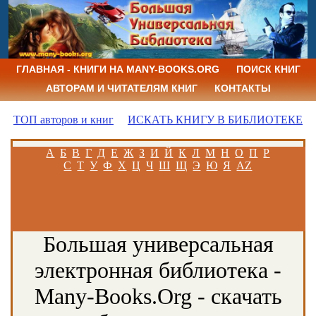
ГЛАВНАЯ - КНИГИ НА MANY-BOOKS.ORG
ПОИСК КНИГ
АВТОРАМ И ЧИТАТЕЛЯМ КНИГ
КОНТАКТЫ
ТОП авторов и книг
ИСКАТЬ КНИГУ В БИБЛИОТЕКЕ
А
Б
В
Г
Д
Е
Ж
З
И
Й
К
Л
М
Н
О
П
Р
С
Т
У
Ф
Х
Ц
Ч
Ш
Щ
Э
Ю
Я
AZ
Большая универсальная
электронная библиотека -
Many-Books.Org - скачать