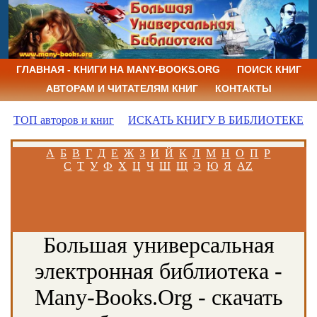
ГЛАВНАЯ - КНИГИ НА MANY-BOOKS.ORG
ПОИСК КНИГ
АВТОРАМ И ЧИТАТЕЛЯМ КНИГ
КОНТАКТЫ
ТОП авторов и книг
ИСКАТЬ КНИГУ В БИБЛИОТЕКЕ
А
Б
В
Г
Д
Е
Ж
З
И
Й
К
Л
М
Н
О
П
Р
С
Т
У
Ф
Х
Ц
Ч
Ш
Щ
Э
Ю
Я
AZ
Большая универсальная
электронная библиотека -
Many-Books.Org - скачать