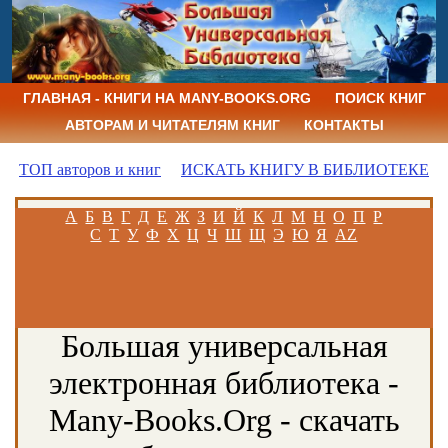
ГЛАВНАЯ - КНИГИ НА MANY-BOOKS.ORG
ПОИСК КНИГ
АВТОРАМ И ЧИТАТЕЛЯМ КНИГ
КОНТАКТЫ
ТОП авторов и книг
ИСКАТЬ КНИГУ В БИБЛИОТЕКЕ
А
Б
В
Г
Д
Е
Ж
З
И
Й
К
Л
М
Н
О
П
Р
С
Т
У
Ф
Х
Ц
Ч
Ш
Щ
Э
Ю
Я
AZ
Большая универсальная
электронная библиотека -
Many-Books.Org - скачать