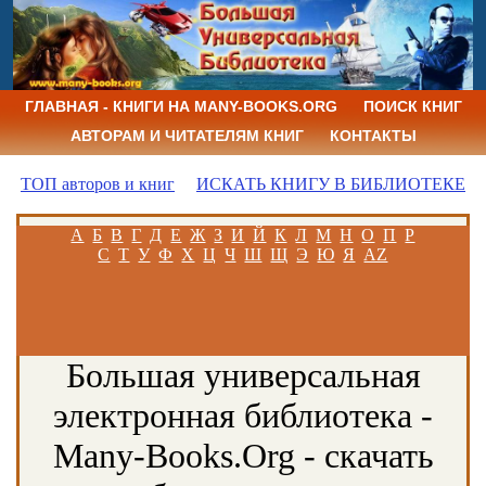
ГЛАВНАЯ - КНИГИ НА MANY-BOOKS.ORG
ПОИСК КНИГ
АВТОРАМ И ЧИТАТЕЛЯМ КНИГ
КОНТАКТЫ
ТОП авторов и книг
ИСКАТЬ КНИГУ В БИБЛИОТЕКЕ
А
Б
В
Г
Д
Е
Ж
З
И
Й
К
Л
М
Н
О
П
Р
С
Т
У
Ф
Х
Ц
Ч
Ш
Щ
Э
Ю
Я
AZ
Большая универсальная
электронная библиотека -
Many-Books.Org - скачать