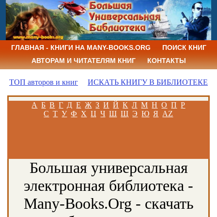
ГЛАВНАЯ - КНИГИ НА MANY-BOOKS.ORG
ПОИСК КНИГ
АВТОРАМ И ЧИТАТЕЛЯМ КНИГ
КОНТАКТЫ
ТОП авторов и книг
ИСКАТЬ КНИГУ В БИБЛИОТЕКЕ
А
Б
В
Г
Д
Е
Ж
З
И
Й
К
Л
М
Н
О
П
Р
С
Т
У
Ф
Х
Ц
Ч
Ш
Щ
Э
Ю
Я
AZ
Большая универсальная
электронная библиотека -
Many-Books.Org - скачать