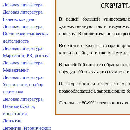
скачат
Деловая литература
Деловая литература.
В нашей большой универсально
Банковское дело
художественную, так и нехудожес
Деловая литература.
поиском. В библиотеке не надо реги
Внешнеэкономическая
деятельность
Все книги находятся в заархивиров
Деловая литература.
книги онлайн, то также можете лег
Маркетинг, PR, реклама
Деловая литература.
В нашей библиотеке собраны около
Менеджмент
порядка 100 тысяч - это связано с
Деловая литература.
Некоторые книги платные и от н
Управление, подбор
правообладателей, запрещающих бе
персонала
Деловая литература.
Остальные 80-90% электронных кни
Ценные бумаги,
инвестиции
Детектив
Детектив. Иронический