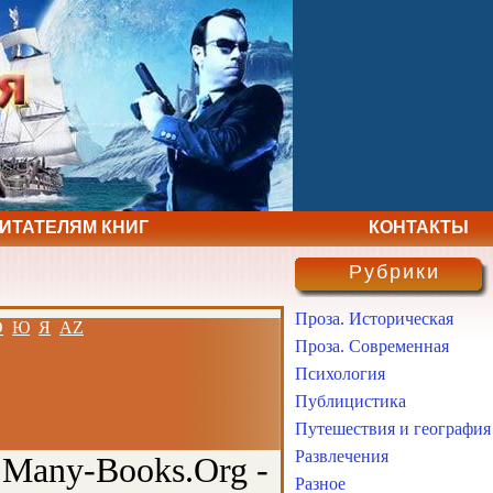
ЧИТАТЕЛЯМ КНИГ
КОНТАКТЫ
Рубрики
Проза. Историческая
Э
Ю
Я
AZ
Проза. Современная
Психология
Публицистика
Путешествия и география
Развлечения
 Many-Books.Org -
Разное