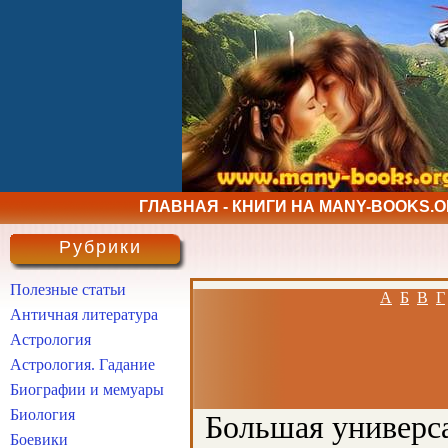
ГЛАВНАЯ - КНИГИ НА MANY-BOOKS.
Рубрики
Полезные статьи
А
Б
В
Г
Античная литература
Астрология
Астрология. Гадание
Биографии и мемуары
Биология
Большая универса
Боевики