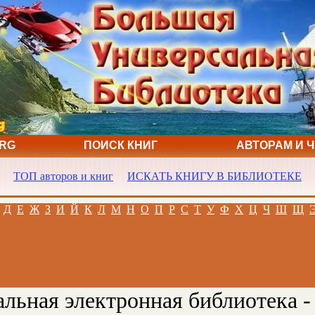
ORG
ПОИСК КНИГ
АВТОРАМ И 
ТОП авторов и книг
ИСКАТЬ КНИГУ В БИБЛИОТЕКЕ
Д
Е
Ж
З
И
Й
К
Л
М
Н
О
П
Р
С
Т
У
Ф
Х
Ц
Ч
Ш
Щ
льная электронная библиотека -