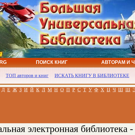
ORG
ПОИСК КНИГ
АВТОРАМ И 
ТОП авторов и книг
ИСКАТЬ КНИГУ В БИБЛИОТЕКЕ
Д
Е
Ж
З
И
Й
К
Л
М
Н
О
П
Р
С
Т
У
Ф
Х
Ц
Ч
Ш
Щ
льная электронная библиотека -