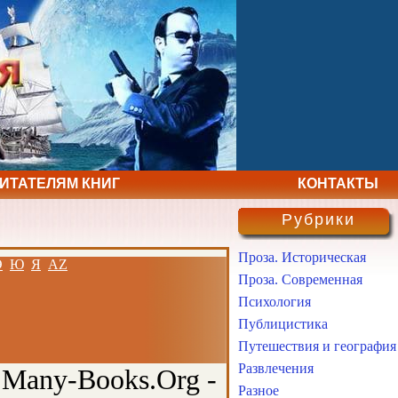
ЧИТАТЕЛЯМ КНИГ
КОНТАКТЫ
Рубрики
Проза. Историческая
Э
Ю
Я
AZ
Проза. Современная
Психология
Публицистика
Путешествия и география
Развлечения
 Many-Books.Org -
Разное