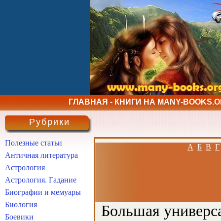
ГЛАВНАЯ - КНИГИ НА MANY-BOOKS.
Рубрики
Полезные статьи
А
Б
В
Г
Античная литература
Астрология
Астрология. Гадание
Биографии и мемуары
Биология
Большая универса
Боевики