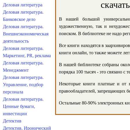
скачат
Деловая литература
Деловая литература.
В нашей большой универсально
Банковское дело
художественную, так и нехудожес
Деловая литература.
поиском. В библиотеке не надо реги
Внешнеэкономическая
деятельность
Все книги находятся в заархивиров
Деловая литература.
книги онлайн, то также можете лег
Маркетинг, PR, реклама
Деловая литература.
В нашей библиотеке собраны около
Менеджмент
порядка 100 тысяч - это связано с
Деловая литература.
Некоторые книги платные и от н
Управление, подбор
правообладателей, запрещающих бе
персонала
Деловая литература.
Остальные 80-90% электронных кни
Ценные бумаги,
инвестиции
Детектив
Детектив. Иронический