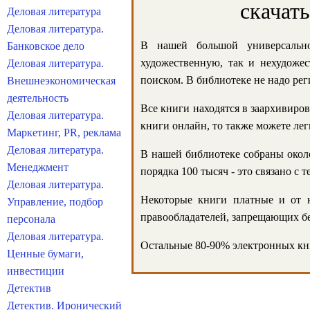
скачат
Деловая литература
Деловая литература.
В нашей большой универсально
Банковское дело
художественную, так и нехудожес
Деловая литература.
поиском. В библиотеке не надо реги
Внешнеэкономическая
деятельность
Все книги находятся в заархивиров
Деловая литература.
книги онлайн, то также можете лег
Маркетинг, PR, реклама
Деловая литература.
В нашей библиотеке собраны около
Менеджмент
порядка 100 тысяч - это связано с
Деловая литература.
Некоторые книги платные и от н
Управление, подбор
правообладателей, запрещающих бе
персонала
Деловая литература.
Остальные 80-90% электронных кни
Ценные бумаги,
инвестиции
Детектив
Детектив. Иронический