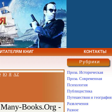
ЧИТАТЕЛЯМ КНИГ
КОНТАКТЫ
Рубрики
Проза. Историческая
Э
Ю
Я
AZ
Проза. Современная
Психология
Публицистика
Путешествия и география
Развлечения
 Many-Books.Org -
Разное