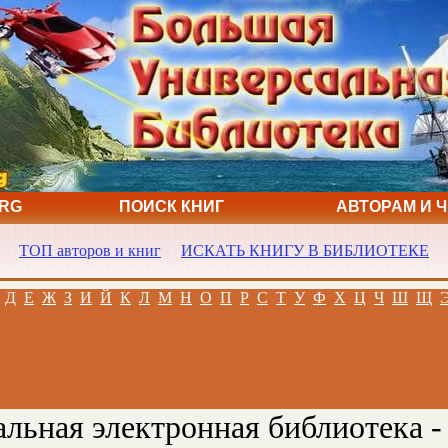
ORG
ПОИСК КНИГ
АВТОРАМ И 
ТОП авторов и книг
ИСКАТЬ КНИГУ В БИБЛИОТЕКЕ
Д
Е
Ж
З
И
Й
К
Л
М
Н
О
П
Р
С
Т
У
Ф
Х
Ц
Ч
Ш
Щ
льная электронная библиотека -