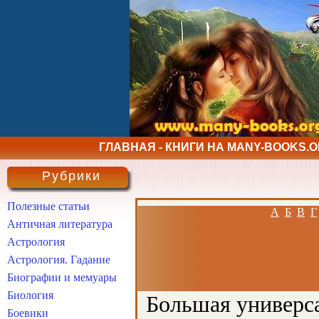
ГЛАВНАЯ - КНИГИ НА MANY-BOOKS.
Рубрики
Полезные статьи
А
Б
В
Г
Античная литература
Астрология
Астрология. Гадание
Биографии и мемуары
Биология
Большая универса
Боевики