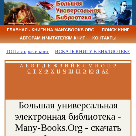
ГЛАВНАЯ - КНИГИ НА MANY-BOOKS.ORG
ПОИСК КНИГ
АВТОРАМ И ЧИТАТЕЛЯМ КНИГ
КОНТАКТЫ
ТОП авторов и книг
ИСКАТЬ КНИГУ В БИБЛИОТЕКЕ
А
Б
В
Г
Д
Е
Ж
З
И
Й
К
Л
М
Н
О
П
Р
С
Т
У
Ф
Х
Ц
Ч
Ш
Щ
Э
Ю
Я
AZ
Большая универсальная
электронная библиотека -
Many-Books.Org - скачать