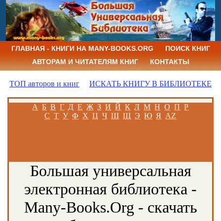
ГЛАВНАЯ - КНИГИ НА MANY-BOOKS.ORG
ПОИСК КНИГ
АВТОРАМ И ЧИТАТЕЛЯМ КНИГ
КОНТАКТЫ
ТОП авторов и книг
ИСКАТЬ КНИГУ В БИБЛИОТЕКЕ
А
Б
В
Г
Д
Е
Ж
З
И
Й
К
Л
М
Н
О
П
Р
С
Т
У
Ф
Х
Ц
Ч
Ш
Щ
Э
Ю
Я
AZ
Большая универсальная
электронная библиотека -
Many-Books.Org - скачать