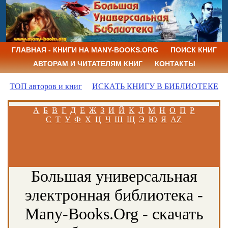
ГЛАВНАЯ - КНИГИ НА MANY-BOOKS.ORG
ПОИСК КНИГ
АВТОРАМ И ЧИТАТЕЛЯМ КНИГ
КОНТАКТЫ
ТОП авторов и книг
ИСКАТЬ КНИГУ В БИБЛИОТЕКЕ
А
Б
В
Г
Д
Е
Ж
З
И
Й
К
Л
М
Н
О
П
Р
С
Т
У
Ф
Х
Ц
Ч
Ш
Щ
Э
Ю
Я
AZ
Большая универсальная
электронная библиотека -
Many-Books.Org - скачать