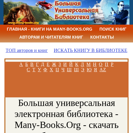
ГЛАВНАЯ - КНИГИ НА MANY-BOOKS.ORG
ПОИСК КНИГ
АВТОРАМ И ЧИТАТЕЛЯМ КНИГ
КОНТАКТЫ
ТОП авторов и книг
ИСКАТЬ КНИГУ В БИБЛИОТЕКЕ
А
Б
В
Г
Д
Е
Ж
З
И
Й
К
Л
М
Н
О
П
Р
С
Т
У
Ф
Х
Ц
Ч
Ш
Щ
Э
Ю
Я
AZ
Большая универсальная
электронная библиотека -
Many-Books.Org - скачать