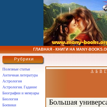
ГЛАВНАЯ - КНИГИ НА MANY-BOOKS.
Рубрики
Полезные статьи
А
Б
В
Г
Античная литература
Астрология
Астрология. Гадание
Биографии и мемуары
Биология
Большая универса
Боевики