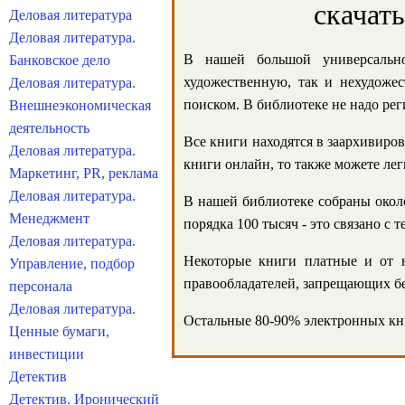
скачат
Деловая литература
Деловая литература.
В нашей большой универсально
Банковское дело
художественную, так и нехудожес
Деловая литература.
поиском. В библиотеке не надо реги
Внешнеэкономическая
деятельность
Все книги находятся в заархивиров
Деловая литература.
книги онлайн, то также можете лег
Маркетинг, PR, реклама
Деловая литература.
В нашей библиотеке собраны около
Менеджмент
порядка 100 тысяч - это связано с
Деловая литература.
Некоторые книги платные и от н
Управление, подбор
правообладателей, запрещающих бе
персонала
Деловая литература.
Остальные 80-90% электронных кни
Ценные бумаги,
инвестиции
Детектив
Детектив. Иронический