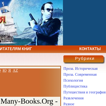
ЧИТАТЕЛЯМ КНИГ
КОНТАКТЫ
Рубрики
Проза. Историческая
Э
Ю
Я
AZ
Проза. Современная
Психология
Публицистика
Путешествия и география
Развлечения
 Many-Books.Org -
Разное