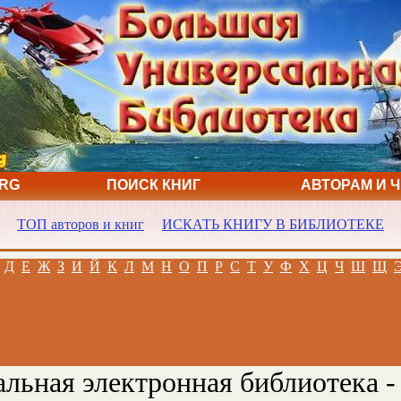
ORG
ПОИСК КНИГ
АВТОРАМ И 
ТОП авторов и книг
ИСКАТЬ КНИГУ В БИБЛИОТЕКЕ
Д
Е
Ж
З
И
Й
К
Л
М
Н
О
П
Р
С
Т
У
Ф
Х
Ц
Ч
Ш
Щ
льная электронная библиотека -