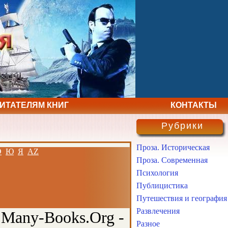
ЧИТАТЕЛЯМ КНИГ
КОНТАКТЫ
Рубрики
Проза. Историческая
Э
Ю
Я
AZ
Проза. Современная
Психология
Публицистика
Путешествия и география
Развлечения
 Many-Books.Org -
Разное