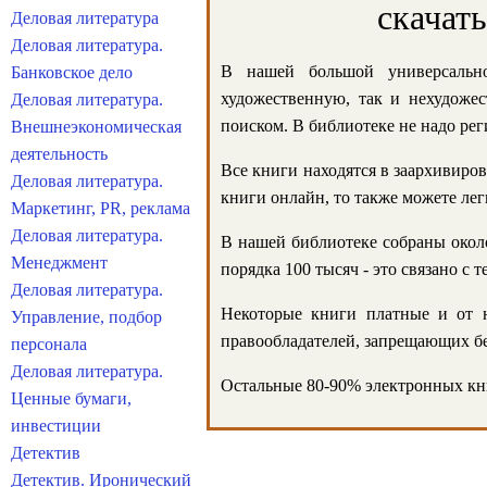
скачат
Деловая литература
Деловая литература.
В нашей большой универсально
Банковское дело
художественную, так и нехудожес
Деловая литература.
поиском. В библиотеке не надо реги
Внешнеэкономическая
деятельность
Все книги находятся в заархивиров
Деловая литература.
книги онлайн, то также можете лег
Маркетинг, PR, реклама
Деловая литература.
В нашей библиотеке собраны около
Менеджмент
порядка 100 тысяч - это связано с
Деловая литература.
Некоторые книги платные и от н
Управление, подбор
правообладателей, запрещающих бе
персонала
Деловая литература.
Остальные 80-90% электронных кни
Ценные бумаги,
инвестиции
Детектив
Детектив. Иронический