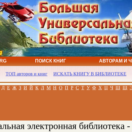
ORG
ПОИСК КНИГ
АВТОРАМ И 
ТОП авторов и книг
ИСКАТЬ КНИГУ В БИБЛИОТЕКЕ
Д
Е
Ж
З
И
Й
К
Л
М
Н
О
П
Р
С
Т
У
Ф
Х
Ц
Ч
Ш
Щ
льная электронная библиотека -