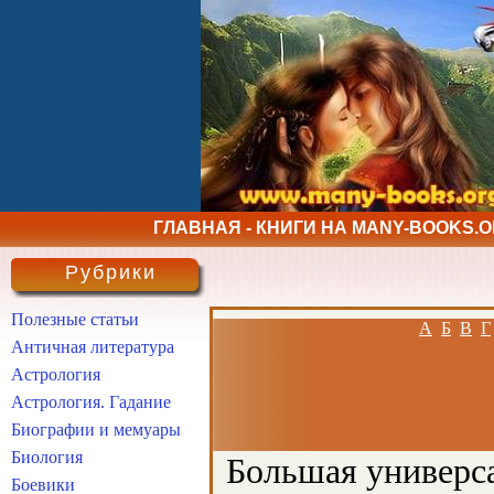
ГЛАВНАЯ - КНИГИ НА MANY-BOOKS.
Рубрики
Полезные статьи
А
Б
В
Г
Античная литература
Астрология
Астрология. Гадание
Биографии и мемуары
Биология
Большая универса
Боевики