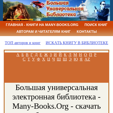
ГЛАВНАЯ - КНИГИ НА MANY-BOOKS.ORG
ПОИСК КНИГ
АВТОРАМ И ЧИТАТЕЛЯМ КНИГ
КОНТАКТЫ
ТОП авторов и книг
ИСКАТЬ КНИГУ В БИБЛИОТЕКЕ
А
Б
В
Г
Д
Е
Ж
З
И
Й
К
Л
М
Н
О
П
Р
С
Т
У
Ф
Х
Ц
Ч
Ш
Щ
Э
Ю
Я
AZ
Большая универсальная
электронная библиотека -
Many-Books.Org - скачать