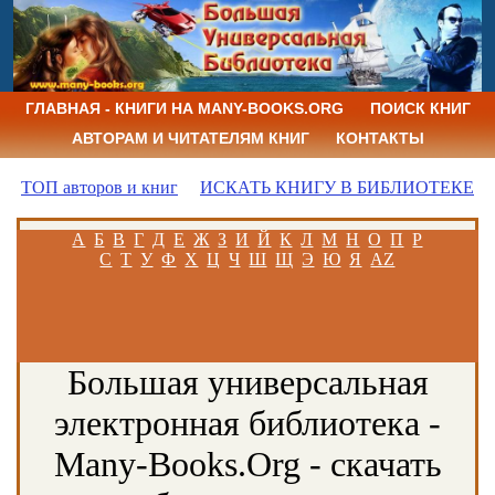
ГЛАВНАЯ - КНИГИ НА MANY-BOOKS.ORG
ПОИСК КНИГ
АВТОРАМ И ЧИТАТЕЛЯМ КНИГ
КОНТАКТЫ
ТОП авторов и книг
ИСКАТЬ КНИГУ В БИБЛИОТЕКЕ
А
Б
В
Г
Д
Е
Ж
З
И
Й
К
Л
М
Н
О
П
Р
С
Т
У
Ф
Х
Ц
Ч
Ш
Щ
Э
Ю
Я
AZ
Большая универсальная
электронная библиотека -
Many-Books.Org - скачать