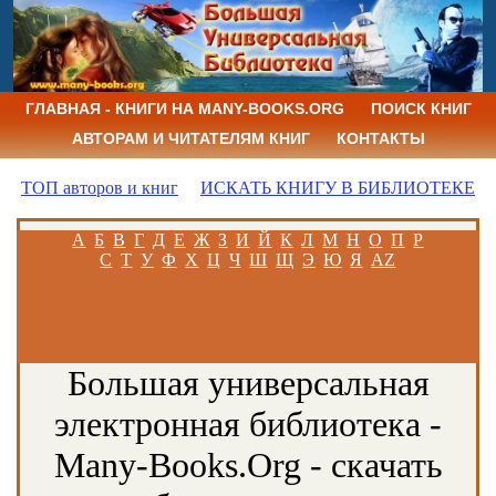
ГЛАВНАЯ - КНИГИ НА MANY-BOOKS.ORG
ПОИСК КНИГ
АВТОРАМ И ЧИТАТЕЛЯМ КНИГ
КОНТАКТЫ
ТОП авторов и книг
ИСКАТЬ КНИГУ В БИБЛИОТЕКЕ
А
Б
В
Г
Д
Е
Ж
З
И
Й
К
Л
М
Н
О
П
Р
С
Т
У
Ф
Х
Ц
Ч
Ш
Щ
Э
Ю
Я
AZ
Большая универсальная
электронная библиотека -
Many-Books.Org - скачать