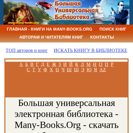
ГЛАВНАЯ - КНИГИ НА MANY-BOOKS.ORG
ПОИСК КНИГ
АВТОРАМ И ЧИТАТЕЛЯМ КНИГ
КОНТАКТЫ
ТОП авторов и книг
ИСКАТЬ КНИГУ В БИБЛИОТЕКЕ
А
Б
В
Г
Д
Е
Ж
З
И
Й
К
Л
М
Н
О
П
Р
С
Т
У
Ф
Х
Ц
Ч
Ш
Щ
Э
Ю
Я
AZ
Большая универсальная
электронная библиотека -
Many-Books.Org - скачать