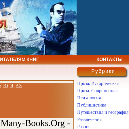
ЧИТАТЕЛЯМ КНИГ
КОНТАКТЫ
Рубрики
Проза. Историческая
Э
Ю
Я
AZ
Проза. Современная
Психология
Публицистика
Путешествия и география
Развлечения
 Many-Books.Org -
Разное