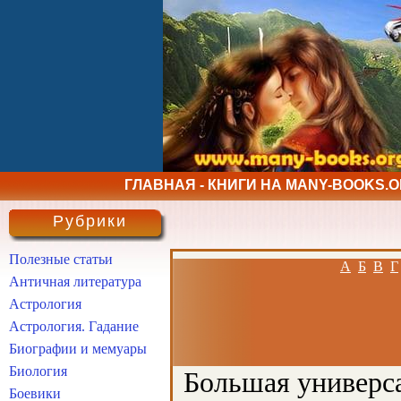
ГЛАВНАЯ - КНИГИ НА MANY-BOOKS.
Рубрики
Полезные статьи
А
Б
В
Г
Античная литература
Астрология
Астрология. Гадание
Биографии и мемуары
Биология
Большая универса
Боевики