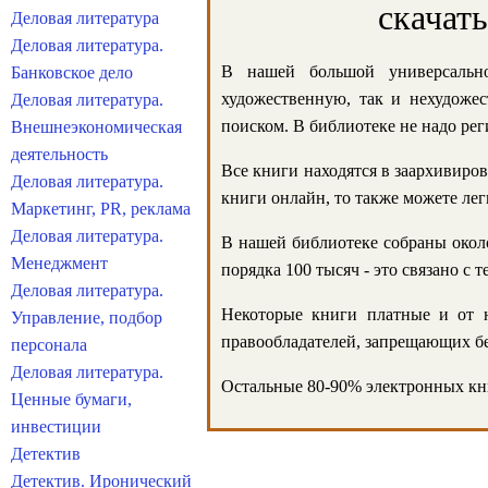
скачат
Деловая литература
Деловая литература.
В нашей большой универсально
Банковское дело
художественную, так и нехудожес
Деловая литература.
поиском. В библиотеке не надо реги
Внешнеэкономическая
деятельность
Все книги находятся в заархивиров
Деловая литература.
книги онлайн, то также можете лег
Маркетинг, PR, реклама
Деловая литература.
В нашей библиотеке собраны около
Менеджмент
порядка 100 тысяч - это связано с
Деловая литература.
Некоторые книги платные и от н
Управление, подбор
правообладателей, запрещающих бе
персонала
Деловая литература.
Остальные 80-90% электронных кни
Ценные бумаги,
инвестиции
Детектив
Детектив. Иронический