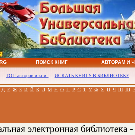
ORG
ПОИСК КНИГ
АВТОРАМ И 
ТОП авторов и книг
ИСКАТЬ КНИГУ В БИБЛИОТЕКЕ
Д
Е
Ж
З
И
Й
К
Л
М
Н
О
П
Р
С
Т
У
Ф
Х
Ц
Ч
Ш
Щ
льная электронная библиотека -