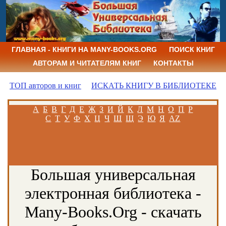
ГЛАВНАЯ - КНИГИ НА MANY-BOOKS.ORG
ПОИСК КНИГ
АВТОРАМ И ЧИТАТЕЛЯМ КНИГ
КОНТАКТЫ
ТОП авторов и книг
ИСКАТЬ КНИГУ В БИБЛИОТЕКЕ
А
Б
В
Г
Д
Е
Ж
З
И
Й
К
Л
М
Н
О
П
Р
С
Т
У
Ф
Х
Ц
Ч
Ш
Щ
Э
Ю
Я
AZ
Большая универсальная
электронная библиотека -
Many-Books.Org - скачать