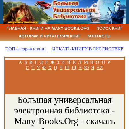
ГЛАВНАЯ - КНИГИ НА MANY-BOOKS.ORG
ПОИСК КНИГ
АВТОРАМ И ЧИТАТЕЛЯМ КНИГ
КОНТАКТЫ
ТОП авторов и книг
ИСКАТЬ КНИГУ В БИБЛИОТЕКЕ
А
Б
В
Г
Д
Е
Ж
З
И
Й
К
Л
М
Н
О
П
Р
С
Т
У
Ф
Х
Ц
Ч
Ш
Щ
Э
Ю
Я
AZ
Большая универсальная
электронная библиотека -
Many-Books.Org - скачать