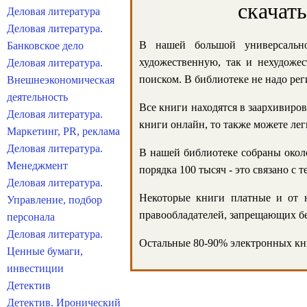
скачат
Деловая литература
Деловая литература.
В нашей большой универсально
Банковское дело
художественную, так и нехудожес
Деловая литература.
поиском. В библиотеке не надо реги
Внешнеэкономическая
деятельность
Все книги находятся в заархивиров
Деловая литература.
книги онлайн, то также можете лег
Маркетинг, PR, реклама
Деловая литература.
В нашей библиотеке собраны около
Менеджмент
порядка 100 тысяч - это связано с
Деловая литература.
Некоторые книги платные и от н
Управление, подбор
правообладателей, запрещающих бе
персонала
Деловая литература.
Остальные 80-90% электронных кни
Ценные бумаги,
инвестиции
Детектив
Детектив. Иронический