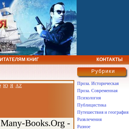
ЧИТАТЕЛЯМ КНИГ
КОНТАКТЫ
Рубрики
Проза. Историческая
Э
Ю
Я
AZ
Проза. Современная
Психология
Публицистика
Путешествия и география
Развлечения
 Many-Books.Org -
Разное