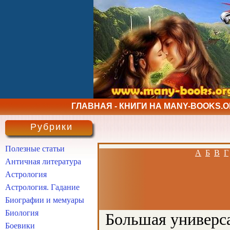
ГЛАВНАЯ - КНИГИ НА MANY-BOOKS.
Рубрики
Полезные статьи
А
Б
В
Г
Античная литература
Астрология
Астрология. Гадание
Биографии и мемуары
Биология
Большая универса
Боевики