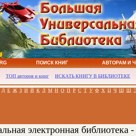
ORG
ПОИСК КНИГ
АВТОРАМ И 
ТОП авторов и книг
ИСКАТЬ КНИГУ В БИБЛИОТЕКЕ
Д
Е
Ж
З
И
Й
К
Л
М
Н
О
П
Р
С
Т
У
Ф
Х
Ц
Ч
Ш
Щ
льная электронная библиотека -