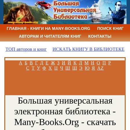
ГЛАВНАЯ - КНИГИ НА MANY-BOOKS.ORG
ПОИСК КНИГ
АВТОРАМ И ЧИТАТЕЛЯМ КНИГ
КОНТАКТЫ
ТОП авторов и книг
ИСКАТЬ КНИГУ В БИБЛИОТЕКЕ
А
Б
В
Г
Д
Е
Ж
З
И
Й
К
Л
М
Н
О
П
Р
С
Т
У
Ф
Х
Ц
Ч
Ш
Щ
Э
Ю
Я
AZ
Большая универсальная
электронная библиотека -
Many-Books.Org - скачать