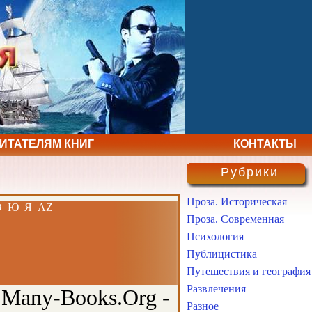
ЧИТАТЕЛЯМ КНИГ
КОНТАКТЫ
Рубрики
Проза. Историческая
Э
Ю
Я
AZ
Проза. Современная
Психология
Публицистика
Путешествия и география
Развлечения
 Many-Books.Org -
Разное