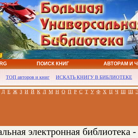
ORG
ПОИСК КНИГ
АВТОРАМ И 
ТОП авторов и книг
ИСКАТЬ КНИГУ В БИБЛИОТЕКЕ
Д
Е
Ж
З
И
Й
К
Л
М
Н
О
П
Р
С
Т
У
Ф
Х
Ц
Ч
Ш
Щ
льная электронная библиотека -