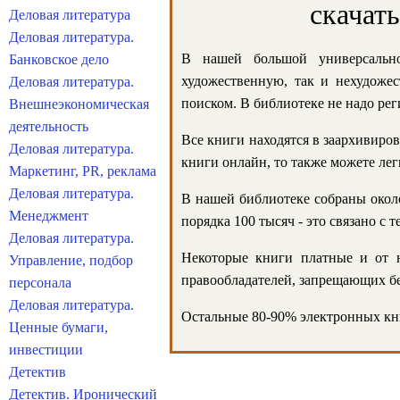
скачат
Деловая литература
Деловая литература.
В нашей большой универсально
Банковское дело
художественную, так и нехудожес
Деловая литература.
поиском. В библиотеке не надо реги
Внешнеэкономическая
деятельность
Все книги находятся в заархивиров
Деловая литература.
книги онлайн, то также можете лег
Маркетинг, PR, реклама
Деловая литература.
В нашей библиотеке собраны около
Менеджмент
порядка 100 тысяч - это связано с
Деловая литература.
Некоторые книги платные и от н
Управление, подбор
правообладателей, запрещающих бе
персонала
Деловая литература.
Остальные 80-90% электронных кни
Ценные бумаги,
инвестиции
Детектив
Детектив. Иронический