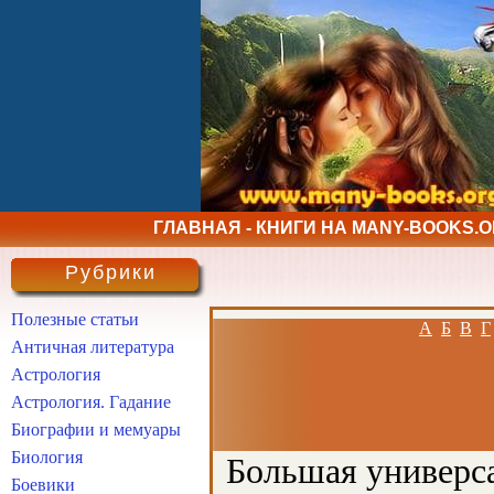
ГЛАВНАЯ - КНИГИ НА MANY-BOOKS.
Рубрики
Полезные статьи
А
Б
В
Г
Античная литература
Астрология
Астрология. Гадание
Биографии и мемуары
Биология
Большая универса
Боевики