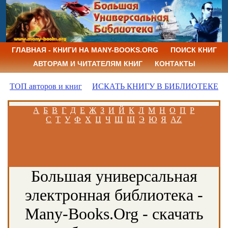
ГЛАВНАЯ - КНИГИ НА MANY-BOOKS.ORG
ПОИСК КНИГ
АВТОРАМ И ЧИТАТЕЛЯМ КНИГ
КОНТАКТЫ
ТОП авторов и книг
ИСКАТЬ КНИГУ В БИБЛИОТЕКЕ
А
Б
В
Г
Д
Е
Ж
З
И
Й
К
Л
М
Н
О
П
Р
С
Т
У
Ф
Х
Ц
Ч
Ш
Щ
Э
Ю
Я
AZ
Большая универсальная
электронная библиотека -
Many-Books.Org - скачать